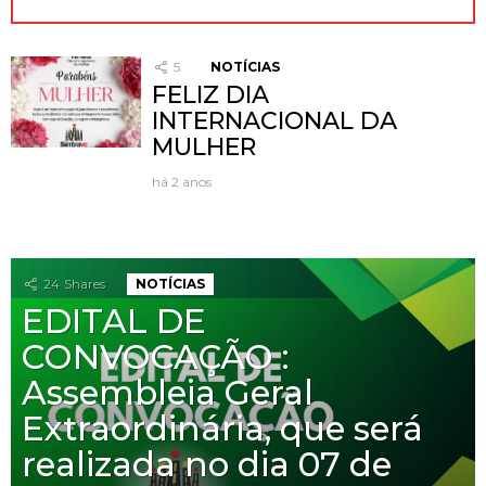
5
NOTÍCIAS
FELIZ DIA
INTERNACIONAL DA
MULHER
há 2 anos
24
Shares
NOTÍCIAS
EDITAL DE
CONVOCAÇÃO :
Assembleia Geral
Extraordinária, que será
realizada no dia 07 de