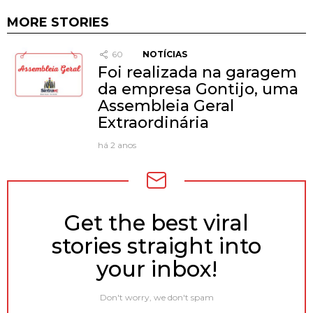
MORE STORIES
60
NOTÍCIAS
Foi realizada na garagem
da empresa Gontijo, uma
Assembleia Geral
Extraordinária
há 2 anos
Get the best viral
NEWSLETTER
stories straight into
your inbox!
Don't worry, we don't spam