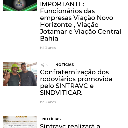
IMPORTANTE:
Funcionários das
empresas Viação Novo
Horizonte , Viação
Jotamar e Viação Central
Bahia
há 3 anos
5
NOTÍCIAS
Confraternização dos
rodoviários promovida
pelo SINTRAVC e
SINDVITICAR.
há 3 anos
NOTÍCIAS
Sintravc realizará a