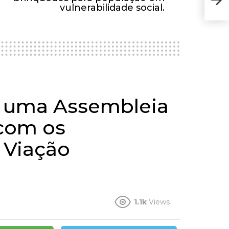
doaç
vulnerabilidade social.
bri
vuln
u uma Assembleia
 com os
 Viação
1.1k
Views