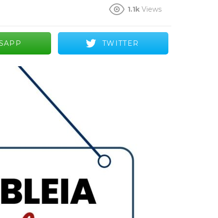
1.1k
Views
SAPP
TWITTER