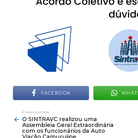
FACEBOOK
WHAT
Previous article
See
O SINTRAVC realizou uma
more
Assembleia Geral Extraordinária
com os funcionários da Auto
Viação Camurujipe