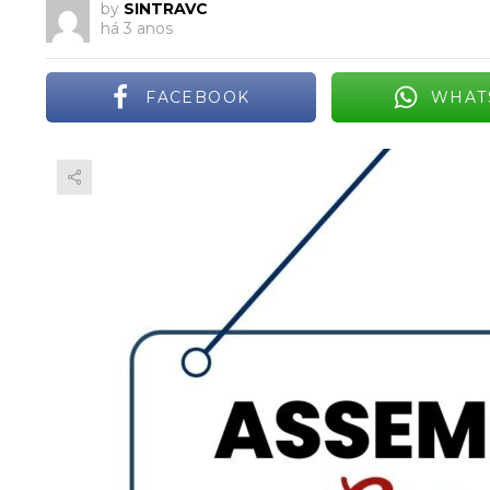
by
SINTRAVC
há 3 anos
FACEBOOK
WHAT