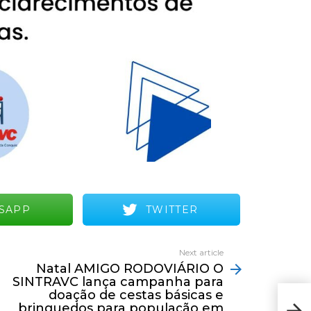
SAPP
TWITTER
Next article
Natal AMIGO RODOVIÁRIO O
SINTRAVC lança campanha para
Nat
doação de cestas básicas e
SIN
brinquedos para população em