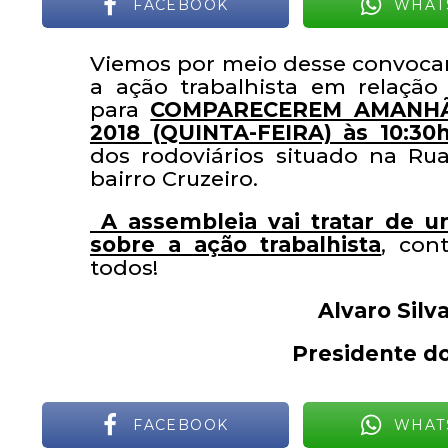
FACEBOOK
WHAT
Viemos por meio desse convoca
a ação trabalhista em relação
para
COMPARECEREM AMANHÃ
2018 (QUINTA-FEIRA) às 10:3
dos rodoviários situado na Ru
bairro Cruzeiro.
A assembleia vai tratar de u
sobre a ação trabalhista
, con
todos!
Alvaro Silv
Presidente do
FACEBOOK
WHAT