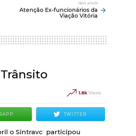
Next article
Atenção Ex-funcionários da
Viação Vitória
Trânsito
1.8k
Views
SAPP
TWITTER
ril o Sintravc participou