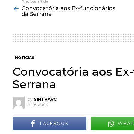
Previous article
See
Convocatória aos Ex-funcionários
more
da Serrana
NOTÍCIAS
Convocatória aos Ex-
Serrana
by
SINTRAVC
há 8 anos
FACEBOOK
WHAT