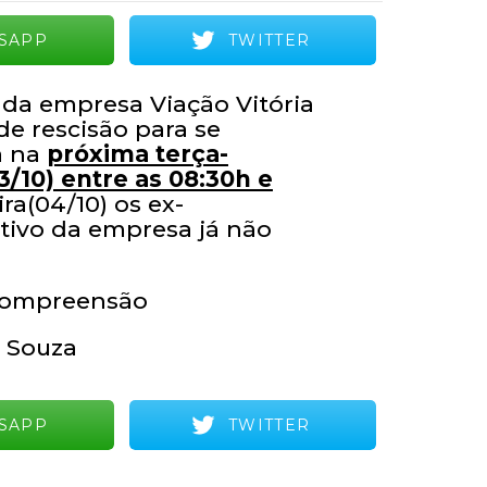
SAPP
TWITTER
 da empresa Viação Vitória
de rescisão para se
a na
próxima terça-
03/10) entre as 08:30h e
ira(04/10) os ex-
ativo da empresa já não
compreensão
a Souza
SAPP
TWITTER