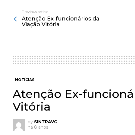
Previous article
See
Atenção Ex-funcionários da
more
Viação Vitória
NOTÍCIAS
Atenção Ex-funcioná
Vitória
by
SINTRAVC
há 8 anos