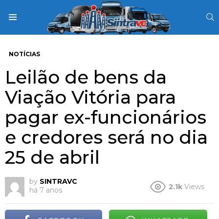
S
Menu
NOTÍCIAS
Leilão de bens da
Viação Vitória para
pagar ex-funcionários
e credores será no dia
25 de abril
by
SINTRAVC
2.1k
Views
há 7 anos