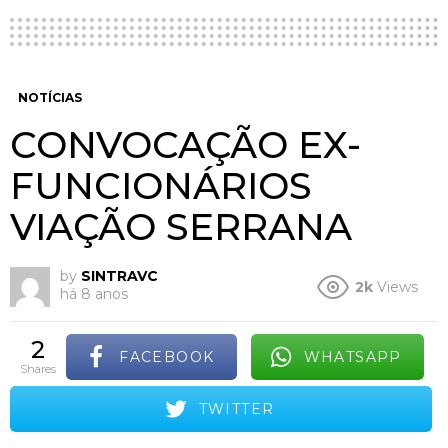
NOTÍCIAS
CONVOCAÇÃO EX-
FUNCIONÁRIOS
VIAÇÃO SERRANA
by
SINTRAVC
2k
Views
há 8 anos
2
FACEBOOK
WHATSAPP
shares
TWITTER