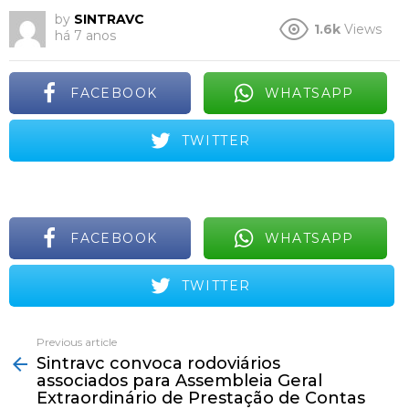
by
SINTRAVC
1.6k
Views
há 7 anos
FACEBOOK
WHATSAPP
TWITTER
FACEBOOK
WHATSAPP
TWITTER
Previous article
See
Sintravc convoca rodoviários
more
associados para Assembleia Geral
Extraordinário de Prestação de Contas