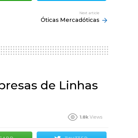
Next article
Óticas Mercadóticas
resas de Linhas
1.8k
Views