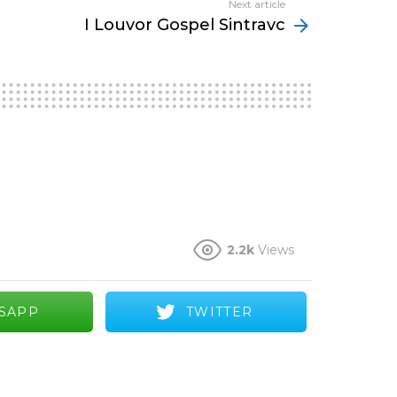
Next article
I Louvor Gospel Sintravc
2.2k
Views
SAPP
TWITTER