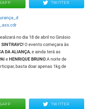
SAPP
TWITTER
ealizará no dia 18 de abril no Ginásio
L SINTRAVC!
O
evento começara às
CA DA ALIANÇA
, e ainda terá as
AI
e
HENRIQUE BRUNO
.
A noite de
ticipar, basta doar apenas 1kg de
SAPP
TWITTER