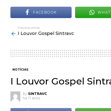
FACEBOOK
WHAT
Previous article
See
I Louvor Gospel Sintravc
more
NOTÍCIAS
I Louvor Gospel Sintr
by
SINTRAVC
há 11 anos