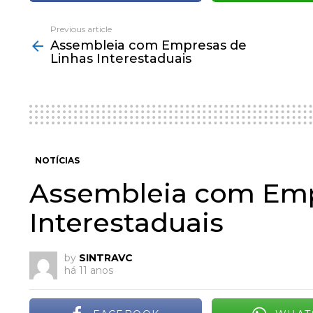
Previous article
See
Assembleia com Empresas de
more
Linhas Interestaduais
NOTÍCIAS
Assembleia com Emp
Interestaduais
by
SINTRAVC
há 11 anos