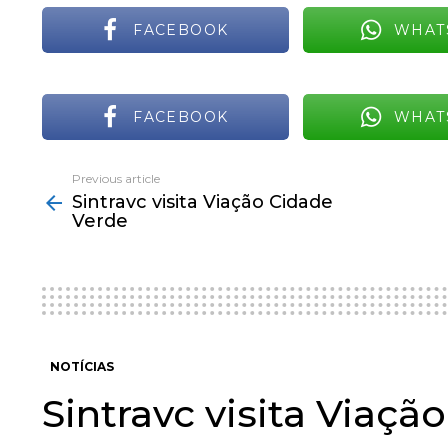
FACEBOOK
WHAT
FACEBOOK
WHAT
Previous article
See
Sintravc visita Viação Cidade
more
Verde
NOTÍCIAS
Sintravc visita Viaçã