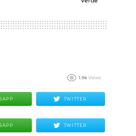
Verde
1.9k
Views
SAPP
TWITTER
SAPP
TWITTER