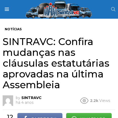
S
Menu
NOTÍCIAS
SINTRAVC: Confira
mudanças nas
cláusulas estatutárias
aprovadas na última
Assembleia
by
SINTRAVC
2.2k
Views
há 4 anos
12