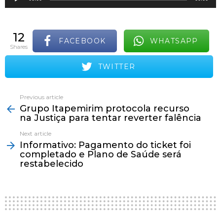
o
c
12
a
FACEBOOK
WHATSAPP
shares
d
TWITTER
o
r
d
Previous article
See
Grupo Itapemirim protocola recurso
more
e
na Justiça para tentar reverter falência
á
Next article
u
Informativo: Pagamento do ticket foi
completado e Plano de Saúde será
d
restabelecido
i
o