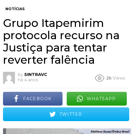
NOTÍCIAS
Grupo Itapemirim
protocola recurso na
Justiça para tentar
reverter falência
by
SINTRAVC
2k
Views
há 4 anos
FACEBOOK
WHATSAPP
TWITTER