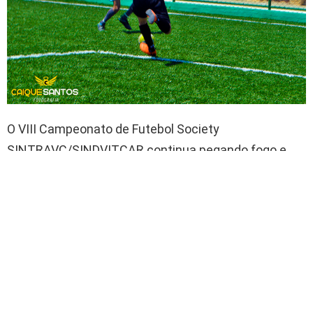
O VIII Campeonato de Futebol Society
SINTRAVC/SINDVITCAR continua pegando fogo e
disputadíssimo. No último domingo (11) o
encerramento da primeira rodada foi recheado de
gols e muita adrenalina.
O time da Transparra venceu venceu o Nepomuceno
por 4 a 1. Já a Viação Rosa, aplicou uma goleada de 5
a 0 em cima da Transvicon.