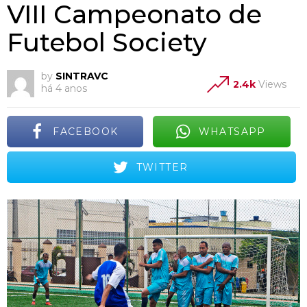
VIII Campeonato de
Futebol Society
by
SINTRAVC
2.4k
Views
há 4 anos
FACEBOOK
WHATSAPP
TWITTER