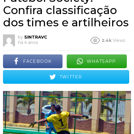
Confira classificação
dos times e artilheiros
by
SINTRAVC
2.4k
Views
há 4 anos
FACEBOOK
WHATSAPP
TWITTER